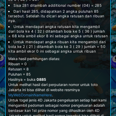
Sisa 281 ditambah additional number (04) = 285
Dari hasil 285, didapatkan 2 angka puluhan 85
tersebut. Setelah itu dicari angka ratusan dan ribuan
nya.
Untuk mendapat angka ratusan kita mengambil
dari bola ke 4 ( 32 ) ditambah bola ke 5 ( 36 ) jumlah
= 68 kita ambil ekor 8 ini sebagai angka untuk ratusan
Untuk mendapat angka ribuan kita mengambil dari
bola ke 2 ( 21 ) ditambah bola ke 3 ( 29 ) jumlah = 50
kita ambil ekor 0 ini sebagai angka untuk ribuan
Maka hasil perhitungan diatas:
Ribuan = 0
Ratusan = 8
Puluhan = 85
Hasilnya = buka
0885
Untuk melihat hasil dari perputaran nomor untuk toto
Jakarta ini bisa dilihat di website resminya
MyWebDomainNameHere
.
Untuk togel jenis 4D Jakarta pengeluaran setiap hari kami
mengambil pedoman sebagai nomor pengeluaran adalah
berdasar kan 1st prize nomor yang dihasilkan oleh 4D
Jakarta untuk melihat hasil nomor tersebut bisa dilihat di