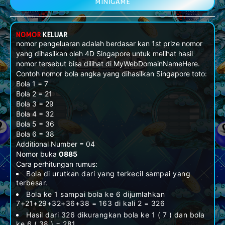
MINIGAME
NOMOR
KELUAR
nomor pengeluaran adalah berdasar kan 1st prize nomor
yang dihasilkan oleh 4D Singapore untuk melihat hasil
nomor tersebut bisa dilihat di
MyWebDomainNameHere
.
Contoh nomor bola angka yang dihasilkan Singapore toto:
Bola 1 = 7
Bola 2 = 21
Bola 3 = 29
Bola 4 = 32
Bola 5 = 36
Bola 6 = 38
Additional Number = 04
Nomor buka
0885
Cara perhitungan rumus:
Bola di urutkan dari yang terkecil sampai yang
terbesar.
Bola ke 1 sampai bola ke 6 dijumlahkan
7+21+29+32+36+38 = 163 di kali 2 = 326
Hasil dari 326 dikurangkan bola ke 1 ( 7 ) dan bola
ke 6 ( 38 ) = 281