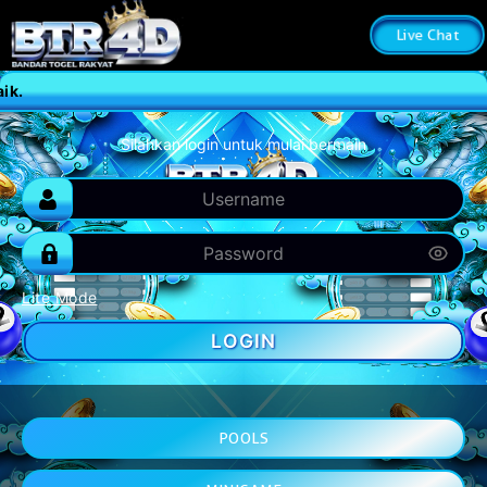
Live Chat
Silahkan login untuk mulai bermain
Lite Mode
LOGIN
POOLS